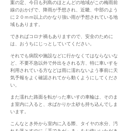
案の定、今日も列島のほとんどの地域がこの梅雨前
線のおかげで、降雨が予想され、近畿、中部のよう
に２０ｍｍ以上のかなり強い雨が予想されている地
域もあります。
できればコロナ禍もありますので、安全のために
は、おうちにじっとしていてください。
それでも病院や施設などに行かなくてはならないな
ど、不要不急以外で外出をされる方、特に車いすを
利用されている方などは雨に濡れないよう事前に天
気予報をよく確認されてから動くようにしてくださ
い。
また濡れた路面を転がった車いすの車輪は、そのま
ま室内に入ると、水ばかりか土砂も持ち込んでしま
います。
こんなとき外から室内に入る際、タイヤの水分、汚
れを落とすのに「手であが～る」をお使いいただき