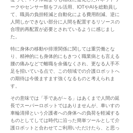
ークやセンサー類をフル活用、IOTやAIを総動員し
て、職員の負担軽減と自動化による費用削減、逆に
人間しかできない部分に人間を配置するリソースの
合理的再配置が必要とされているように感じまし
た。
特に身体の移動や排泄関係に関しては重労働とな
り、精神的にも身体的にもきつく職業病とも言える
腰の痛みなどで離職を余儀なくされ、更なる人手不
足を招いている点で、この領域での介護ロボットへ
の期待は今後ますます強くなるものと考えられま
す。
その意味では「手であが～る」はあくまで人間の延
長でスーパーロボットではありませんが、車いすの
車輪清掃という介護者への身体への負荷を軽減する
ものとしてしては時代に沿った簡単ツールとして介
護ロボットと合わせてご利用いただけたら、と思っ