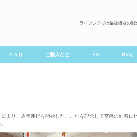
ライフジグでは福祉機器の製
ＦＡＱ
ご購入など
FB
Blog
５日より、通年運行を開始した。これを記念して空港の到着ロ
た。