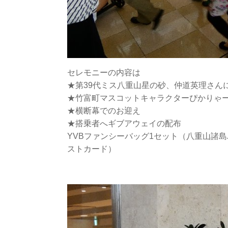
セレモニーの内容は
★第39代ミス八重山星の砂、仲道英理さん
★竹富町マスコットキャラクターぴかりゃ
★横断幕でのお迎え
★搭乗者へギブアウェイの配布
YVBファンシーバッグ1セット（八重山諸
ストカード）