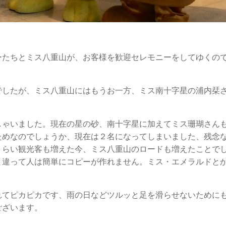
ーたちとミス八重山が、お客様を歓迎セレモニーをしてゆくの
でしたが、ミス八重山にはもうお一方、ミス南十字星の浦内栞
しゃいました。現在の星の砂、南十字星に加えてミス珊瑚さん
ためなのでしょうか、現在は２名になってしまいました、残念
くらい観光客も増えた今、ミス八重山のロードも増えたことで
と違って人は簡単にコピーが作れません。ミス・エメラルドと
れてピカピカです、雨の日などツルッと足を滑らせないために
ございます。