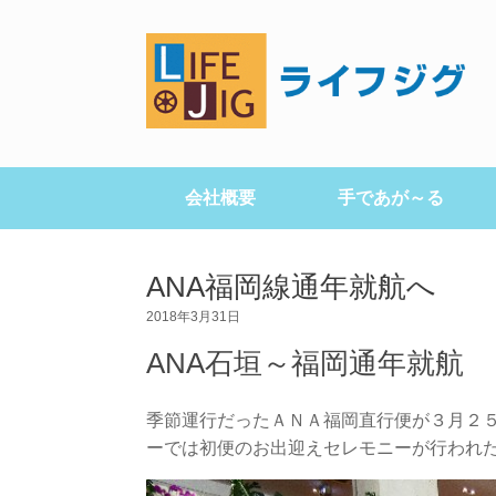
会社概要
手であが～る
ANA福岡線通年就航へ
2018年3月31日
ANA石垣～福岡通年就航
季節運行だったＡＮＡ福岡直行便が３月２
ーでは初便のお出迎えセレモニーが行われ