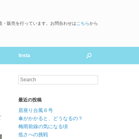
造・販売を行っています。お問合わせは
こちら
から
Insta
最近の投稿
居座り台風６号
ビ
傘がかかると、どうなるの？
梅雨前線の気になる頃
低さへの挑戦