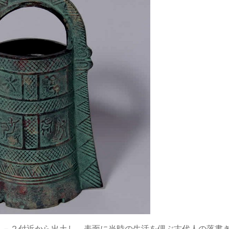
５－２付近から出土し、表面に当時の生活を偲ぶ古代人の落書