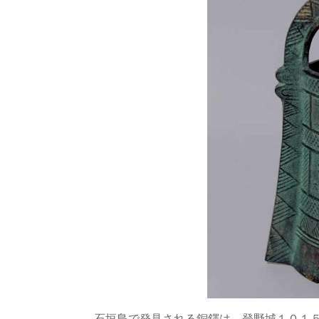
石垣島で発見される銅鐸は、登野城１０１