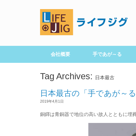
会社概要
手であが～る
Tag Archives:
日本最古
日本最古の「手であが～
2019年4月1日
銅鐸は青銅器で地位の高い故人とともに埋