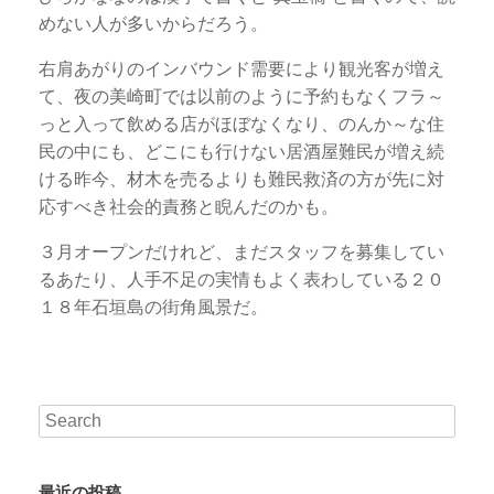
めない人が多いからだろう。
右肩あがりのインバウンド需要により観光客が増え
て、夜の美崎町では以前のように予約もなくフラ～
っと入って飲める店がほぼなくなり、のんか～な住
民の中にも、どこにも行けない居酒屋難民が増え続
ける昨今、材木を売るよりも難民救済の方が先に対
応すべき社会的責務と睨んだのかも。
３月オープンだけれど、まだスタッフを募集してい
るあたり、人手不足の実情もよく表わしている２０
１８年石垣島の街角風景だ。
最近の投稿