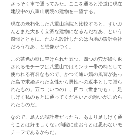
さっそく車で通ってみた。ここを通ると沿道に現在
建設中の八重山病院の建物を一望する。
現在の老朽化した八重山病院と比較すると、ずいぶ
んとまた大きく立派な建物になるんだなあ、という
感慨とともに、たぶん設計したのは内地の設計会社
だろうなあ、と想像がつく。
この茶色の壁に空けられた五つ、四つの穴が繰り返
されるモチーフは八重山ではミンサー帯の柄として
使われる有名なもので、かつて通い婚の風習があっ
た島で求婚された女性から男性への返事として贈ら
れたもの。五つ（いつの）、四つ（世までも）、足
しげく私のもとに通ってくださいとの願いがこめら
れたものだ。
なので、島人の設計者だったら、あまり足しげく通
うことは好ましくない病院に使おうとは思わないモ
チーフであるからだ。