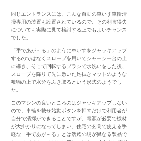
同じエントランスには、こんな自動の車いす車輪清
掃専用の装置も設置されているので、その利害得失
についても実際に見て検討する上でもよいチャンス
でした。
「手であが～る」のように車いすをジャッキアップ
するのではなくスロープを用いてシャーシー台の上
に導き、そこで回転するブラシで水洗いをした後、
スロープを降りて先に敷いた足拭きマットのような
敷物の上で水分をふき取るという形式のようでし
た。
このマシンの良いところのはジャッキアップしない
ので、車輪を載せ始動ボタンを押すだけで利用者が
自分で清掃ができることですが、電源が必要で機材
が大掛かりになってしまい、住宅の玄関で使える手
軽な「手であが～る」とは活躍の場が異なる製品で