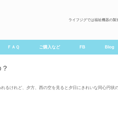
ライフジグでは福祉機器の製
ＦＡＱ
ご購入など
FB
Blog
の？
われるけれど、夕方、西の空を見ると夕日にきれいな同心円状